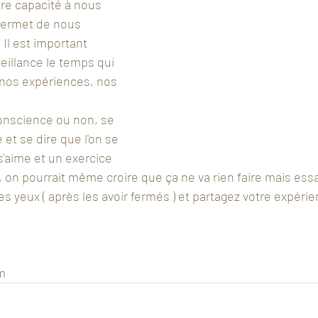
tre capacité à nous 
permet de nous 
 Il est important 
veillance le temps qui 
 nos expériences, nos 
nscience ou non, se 
 et se dire que l'on se 
s'aime et un exercice 
e, on pourrait même croire que ça ne va rien faire mais ess
es yeux ( après les avoir fermés ) et partagez votre expérie
!
m