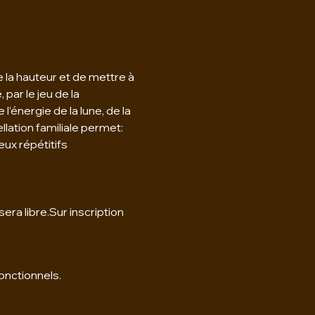
 la hauteur et de mettre à 
par le jeu de la 
’énergie de la lune, de la 
llation familiale permet:
eux répétitifs
ra libre.Sur inscription 
onctionnels.