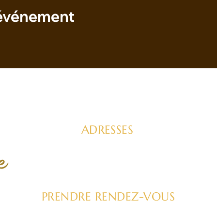
 événement
ADRESSES
CONST
FEEL GOOD FACTORY
SOINS
Hossegor 30 rue des Tisserands
ou par visio
MÉDEC
TRAN
PRENDRE RENDEZ-VOUS
Tel : 06 11 52 60 43