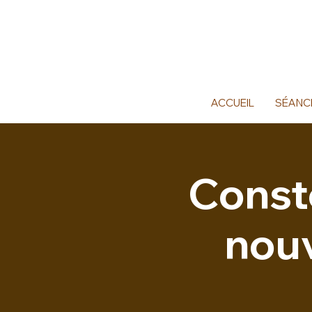
ACCUEIL
SÉANC
Conste
nouv