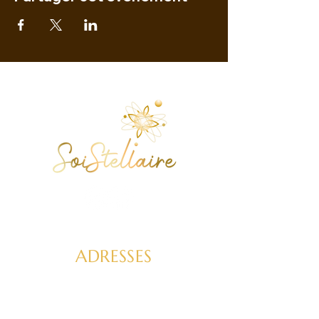
ADRESSES
FEEL GOOD FACTORY
Hossegor 30 rue des Tisserands
ou par visio