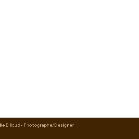
ELLATIONS FAMILIALES
 ÉNERGÉTIQUES
INE ALTERNATIVE
SGÉNÉRATIONNEL
 Billoud - Photographe/Designer