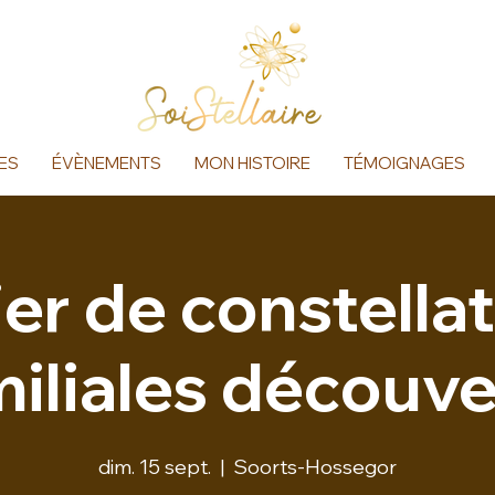
ES
ÉVÈNEMENTS
MON HISTOIRE
TÉMOIGNAGES
ier de constella
miliales découve
dim. 15 sept.
  |  
Soorts-Hossegor