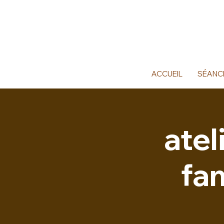
ACCUEIL
SÉANC
atel
fa