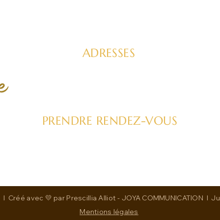
ADRESSES
CONST
FEEL GOOD FACTORY
SOINS
Hossegor 30 rue des Tisserands
ou par visio
MÉDEC
TRAN
PRENDRE RENDEZ-VOUS
Tel : 06 11 52 60 43
brindillesauvage@hotmail.com
Créé avec 💛 par Prescillia Alliot -
JOYA COMMUNICATION I Julie
Mentions légales