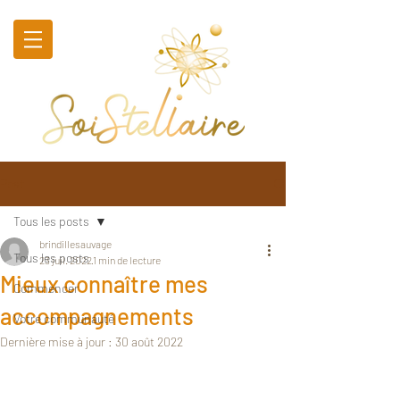
Post
Tous les posts
brindillesauvage
Tous les posts
23 juil. 2022
1 min de lecture
Mieux connaître mes
Commencer
accompagnements
Votre communauté
Dernière mise à jour :
30 août 2022