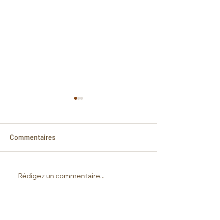
Commentaires
Le pouvoir des 
FULL MOON in Balance!
Rédigez un commentaire...